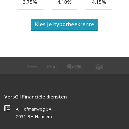
3.75%
4.10%
4.15%
Kies je hypotheekrente
VersGil Financiële diensten
A. Hofmanweg 5A
2031 BH Haarlem